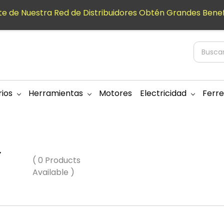
e de Nuestra Red de Distribuidores Obtén Grandes Benef
ios
Herramientas
Motores
Electricidad
Ferre
Y
( 0 Products
Available )