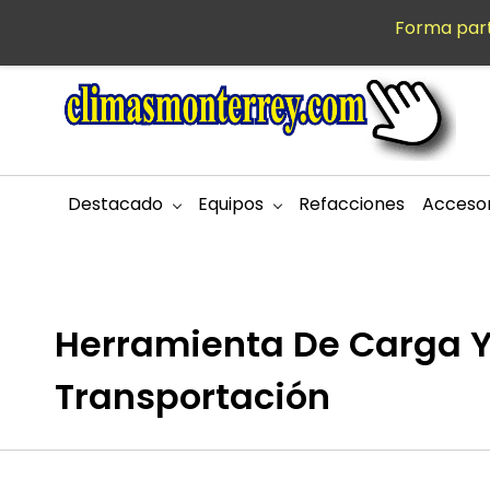
Saltar al
Forma part
MXN
contenido
principal
Destacado
Equipos
Refacciones
Accesor
Herramienta De Carga 
Transportación