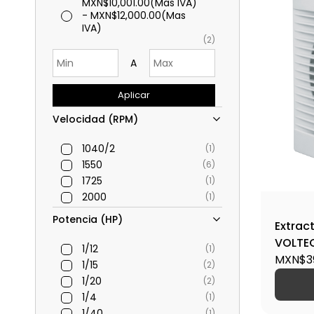
MXN$10,001.00
(Mas IVA)
-
MXN$12,000.00
(Mas
IVA)
(2)
A
Aplicar
Velocidad (RPM)
1040/2
(1)
1550
(6)
1725
(1)
2000
(1)
Potencia (HP)
Extract
VOLTE
1/12
(1)
MXN$3
1/15
(2)
1/20
(2)
1/4
(1)
1/40
(1)