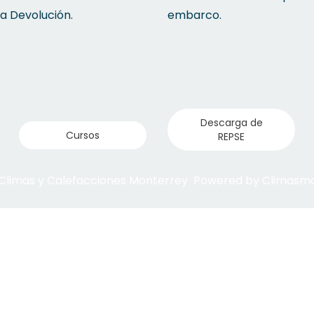
la Devolución.
embarco.
Descarga de
Cursos
REPSE
 Climas y Calefacciones Monterrey Powered by Climas