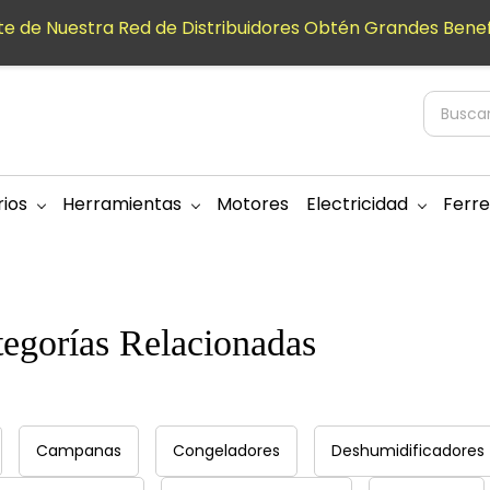
e de Nuestra Red de Distribuidores Obtén Grandes Benef
ios
Herramientas
Motores
Electricidad
Ferre
tegorías Relacionadas
Campanas
Congeladores
Deshumidificadores