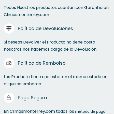
Línea Lisboa
Todos Nuestros productos cuentan con Garantía en
Climasmonterrey.com
Línea Oslo
Política de Devoluciones
Línea Económica Armada
Línea Española
Si deseas Devolver el Producto no tiene costo
Línea Standar Armada
nosotros nos hacemos cargo de la Devolución.
Línea Leviton Seguridad
Política de Rembolso
Línea Standar Armada
Contactos a Control Remoto
Los Producto tiene que estar en el mismo estado en
Línea Volteck Básica Armada
el que se embarco.
Temporizadores
Pago Seguro
Línea Classic Armada
En Climasmonterrey.com todos los
método de pago