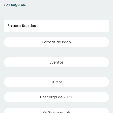
Línea Italiana Armada
son seguros.
Línea Lisboa Armada
Enlaces Rapidos
Línea Oslo Armada
Formas de Pago
Línea Española Armada
Eventos
Cursos
Descarga de REPSE
Software de LG