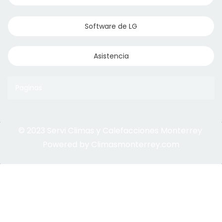
Software de LG
Asistencia
Paginas
© 2023 Servi Climas y Calefacciones Monterrey
Aqua Aero
Powered by Climasmonterrey.com
Ice Frost
Central Mirage
VRF Mirage