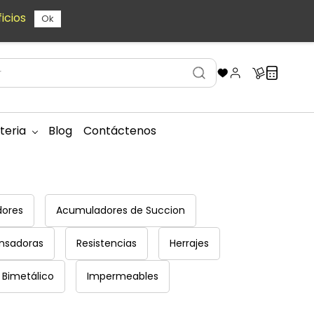
icios
Ok
teria
Blog
Contáctenos
dores
Acumuladores de Succion
nsadoras
Resistencias
Herrajes
Bimetálico
Impermeables