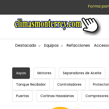
Saltar al
Forma part
MXN
contenido
principal
Destacado
Equipos
Refacciones
Accesor
Refacciones Cuartos Fríos
Aspas
Motores
Separadores de Aceite
Tanque Recibidor
Controladores
Protecto
Puertas
Cortinas Hawaianas
Compresores