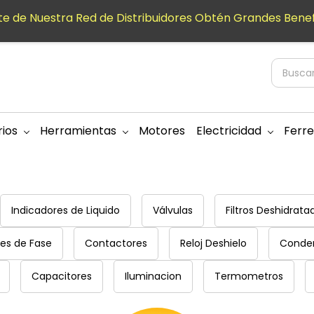
e de Nuestra Red de Distribuidores Obtén Grandes Benef
ios
Herramientas
Motores
Electricidad
Ferre
Indicadores de Liquido
Válvulas
Filtros Deshidrata
res de Fase
Contactores
Reloj Deshielo
Conde
Capacitores
Iluminacion
Termometros