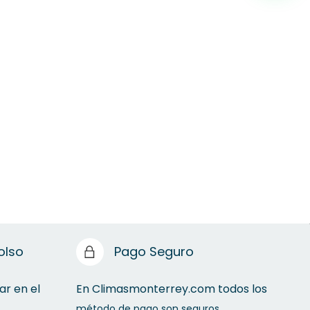
olso
Pago Seguro
ar en el
En Climasmonterrey.com todos los
método de pago son seguros.