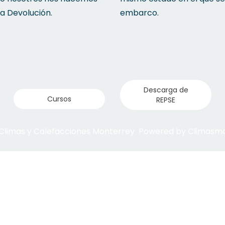
la Devolución.
embarco.
Descarga de
Cursos
REPSE
 Climas y Calefacciones Monterrey Powered by Climas