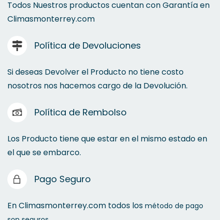
Lamparas de Tubo Led
Todos Nuestros productos cuentan con Garantía en
Climasmonterrey.com
Lamparas Incandescentes
Política de Devoluciones
Lamparas Ahorradoras y de Halógeno
Si deseas Devolver el Producto no tiene costo
nosotros nos hacemos cargo de la Devolución.
Iluminación led
Política de Rembolso
Luces de Noche y Lamparas de Escritorio
Los Producto tiene que estar en el mismo estado en
el que se embarco.
Iluminación Exterior
Pago Seguro
En Climasmonterrey.com todos los
método de pago
son seguros.