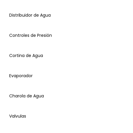
Motores
Distribuidor de Agua
Compresor de Aire
Controles de Presión
Sensor Grosor de Hielo
Cortina de Agua
Bomba de Agua
Evaporador
Soportes
Touch Pad
Charola de Agua
Distribuidor de Agua o Flauta
Valvulas
Sensor Nivel de Agua
Control de Presión