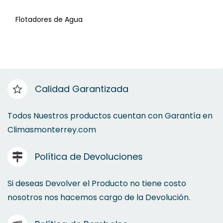
Flotadores de Agua
Válvula Salida de Agua
Capacitor de Trabajo Sencillo
Bisagra
Calidad Garantizada
Filtros para Agua
Todos Nuestros productos cuentan con Garantía en
Climasmonterrey.com
Relevadores
Política de Devoluciones
Valvula de Gas Caliente
Kit de Arranque
Si deseas Devolver el Producto no tiene costo
nosotros nos hacemos cargo de la Devolución.