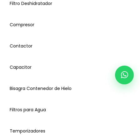
Filtro Deshidratador
Cortina de Agua
Compresor
Motores Axiales
Tarjeta Principal
Evaporador
Contactor
Charola de Agua
Capacitor
Sensor Termistor
Válvula Entrada Agua
Bisagra Contenedor de Hielo
Sensor Cortina
Filtro Deshidratador
Filtros para Agua
Compresor
Temporizadores
Contactor