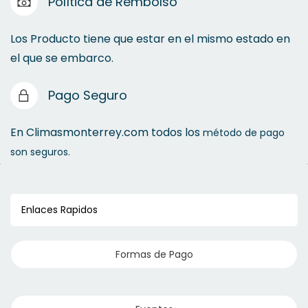
Política de Rembolso
Filtros Genericos
Temporizadores
Los Producto tiene que estar en el mismo estado en
el que se embarco.
Flotador de Agua
Pago Seguro
Válvula Control de Presión
Relay de Potencia
En Climasmonterrey.com todos los
método de pago
son seguros.
Enlaces Rapidos
Formas de Pago