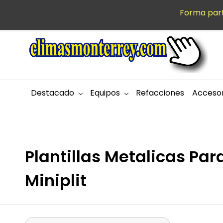
Saltar al
Forma part
MXN
contenido
principal
Destacado
Equipos
Refacciones
Accesor
Plantillas Metalicas Par
Miniplit