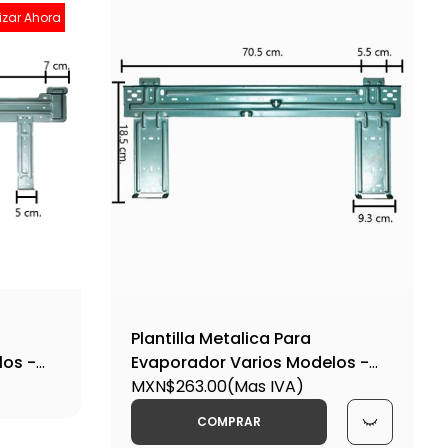
izar Ahora
Plantilla Metalica Para
los -
Evaporador Varios Modelos -
Plant10
MXN$263.00
(Mas IVA)
COMPRAR