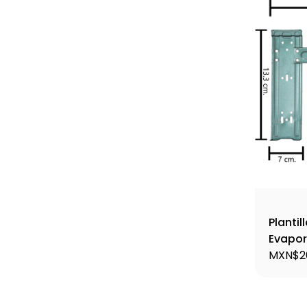
Plantil
Evapor
Plant2
MXN$2