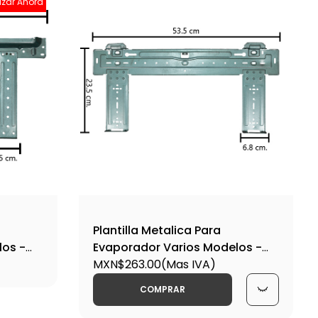
izar Ahora
Plantilla Metalica Para
los -
Evaporador Varios Modelos -
Plant4
MXN$263.00
(Mas IVA)
COMPRAR