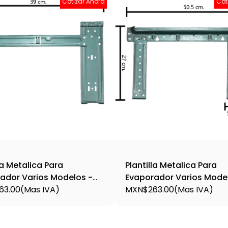
Cotizar Ahora
Cot
la Metalica Para
Plantilla Metalica Para
ador Varios Modelos -
Evaporador Varios Mode
63.00
(Mas IVA)
Plant3
MXN$263.00
(Mas IVA)