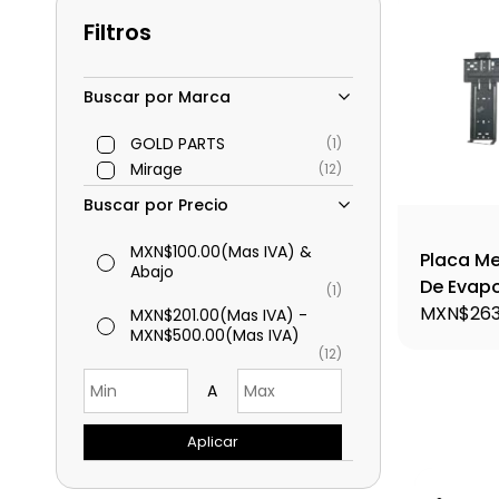
Filtros
Buscar por Marca
GOLD PARTS
(1)
Mirage
(12)
Buscar por Precio
MXN$100.00
(Mas IVA)
&
Placa Me
Abajo
De Evapo
(1)
- 12222
MXN$263
MXN$201.00
(Mas IVA)
-
MXN$500.00
(Mas IVA)
(12)
A
Aplicar