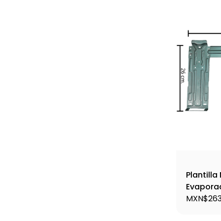
Plantilla
Evaporad
Plant5
MXN$263