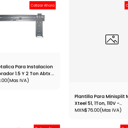
Cotizar Ahora
C
talica Para Instalacion
rador 1.5 Y 2 Ton Abtx 2
000000026
.00
(Mas IVA)
Plantilla Para Minisplit
Xteel 51, 1Ton, 110V -
212500090131
MXN$76.00
(Mas IVA)