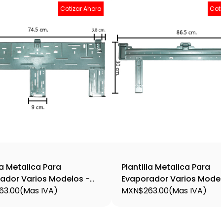
Cotizar Ahora
Cot
la Metalica Para
Plantilla Metalica Para
ador Varios Modelos -
Evaporador Varios Mode
63.00
(Mas IVA)
Plant9
MXN$263.00
(Mas IVA)