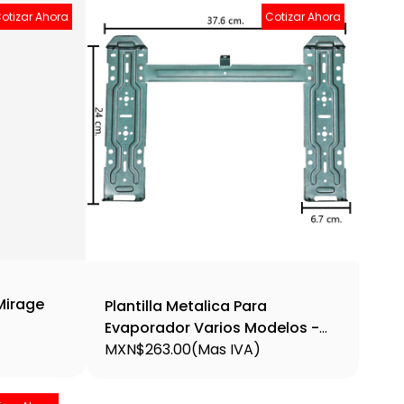
otizar Ahora
Cotizar Ahora
 Mirage
Plantilla Metalica Para
Evaporador Varios Modelos -
Plant1
MXN$263.00
(Mas IVA)