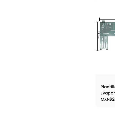
Plantil
Evapor
Plant8
MXN$2