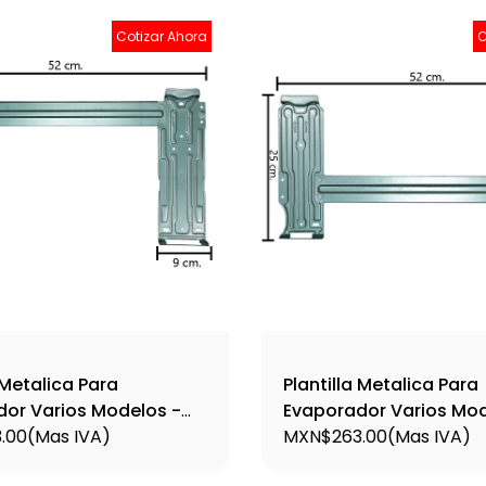
Cotizar Ahora
C
 Metalica Para
Plantilla Metalica Para
or Varios Modelos -
Evaporador Varios Mod
.00
(Mas IVA)
Plant6
MXN$263.00
(Mas IVA)