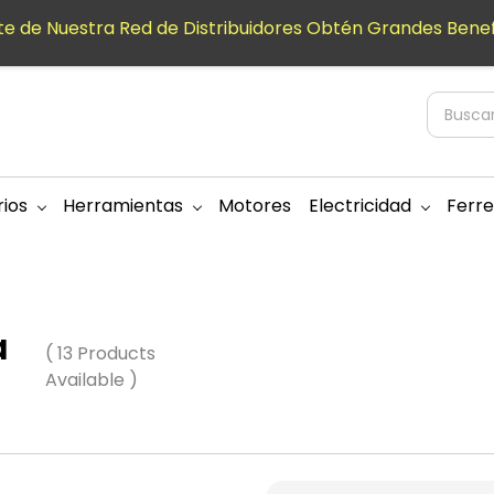
e de Nuestra Red de Distribuidores Obtén Grandes Benef
ios
Herramientas
Motores
Electricidad
Ferre
a
( 13 Products
Available )