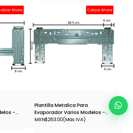
otizar Ahora
Cotizar Ahora
Plantilla Metalica Para
elos -
Evaporador Varios Modelos -
Plant7
MXN$263.00
(Mas IVA)