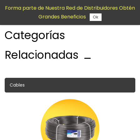
Saltar al
Forma parte de Nuestra Red de Distribuidores Obtén
contenido
Material Eléctrico y
Grandes Beneficios
principal
Ok
Categorías
Relacionadas
Cables