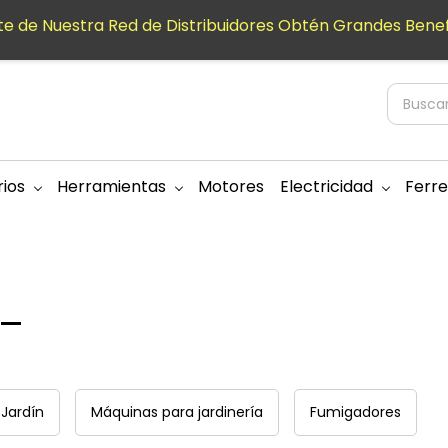
e de Nuestra Red de Distribuidores Obtén Grandes Benef
ios
Herramientas
Motores
Electricidad
Ferre
Jardín
Máquinas para jardinería
Fumigadores