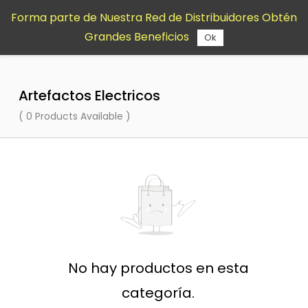
Saltar al
Forma parte de Nuestra Red de Distribuidores Obtén
contenido
Grandes Beneficios
principal
Ok
Artefactos Electricos
( 0 Products Available )
No hay productos en esta
categoría.