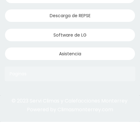
Descarga de REPSE
Software de LG
Asistencia
Paginas
© 2023 Servi Climas y Calefacciones Monterrey
Aqua Aero
Powered by Climasmonterrey.com
Ice Frost
Central Mirage