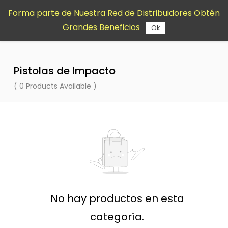
Saltar al
Forma parte de Nuestra Red de Distribuidores Obtén
contenido
Grandes Beneficios
principal
Ok
Pistolas de Impacto
( 0 Products Available )
No hay productos en esta
categoría.