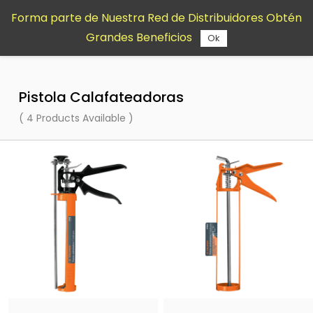
Saltar al
Forma parte de Nuestra Red de Distribuidores Obtén
contenido
Grandes Beneficios
principal
Ok
Pistola Calafateadoras
( 4 Products Available )