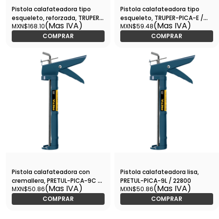
Pistola calafateadora tipo
Pistola calafateadora tipo
esqueleto, reforzada, TRUPER-
esqueleto, TRUPER-PICA-E /
(Mas IVA)
(Mas IVA)
MXN$168.10
MXN$59.48
PICA-X / 17558
17550
COMPRAR
COMPRAR
Pistola calafateadora con
Pistola calafateadora lisa,
cremallera, PRETUL-PICA-9C /
PRETUL-PICA-9L / 22800
(Mas IVA)
(Mas IVA)
MXN$50.86
MXN$50.86
22801
COMPRAR
COMPRAR