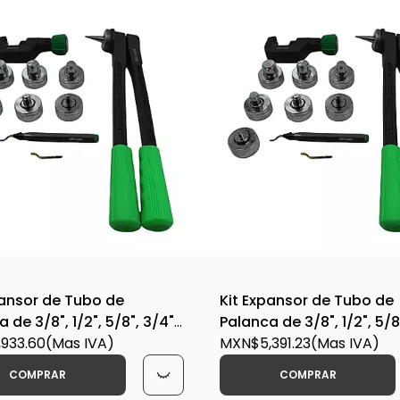
pansor de Tubo de
Kit Expansor de Tubo de
 de 3/8", 1/2", 5/8", 3/4",
Palanca de 3/8", 1/2", 5/8
-1/8" - WIP-HE-7
933.60
(Mas IVA)
7/8", 1-1/8", 1-1/4", 1-3/8", 
MXN$5,391.23
(Mas IVA)
1-5/8" - WIP-HE-11
COMPRAR
COMPRAR