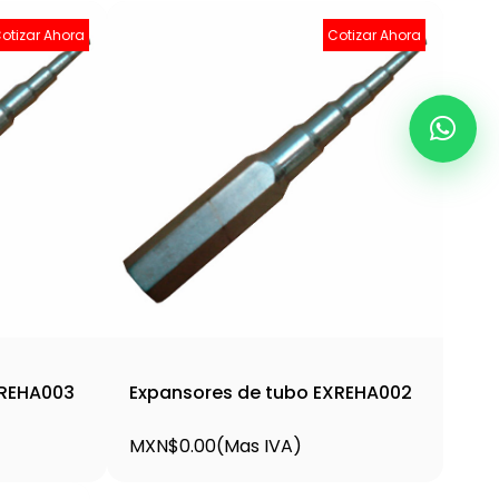
otizar Ahora
Cotizar Ahora
XREHA003
Expansores de tubo EXREHA002
MXN$0.00
(Mas IVA)