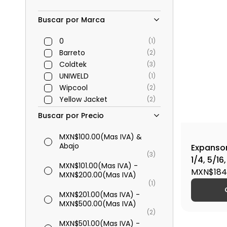
Buscar por Marca
0
(1)
Barreto
(2)
Coldtek
(3)
UNIWELD
(1)
Wipcool
(2)
Yellow Jacket
(2)
Buscar por Precio
MXN$100.00
(Mas IVA)
&
Abajo
Expansor
(3)
1/4, 5/16
MXN$101.00
(Mas IVA)
-
306
MXN$184
MXN$200.00
(Mas IVA)
(1)
MXN$201.00
(Mas IVA)
-
MXN$500.00
(Mas IVA)
(2)
MXN$501.00
(Mas IVA)
-