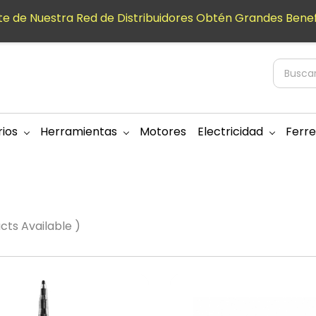
e de Nuestra Red de Distribuidores Obtén Grandes Benef
ios
Herramientas
Motores
Electricidad
Ferre
ucts Available )