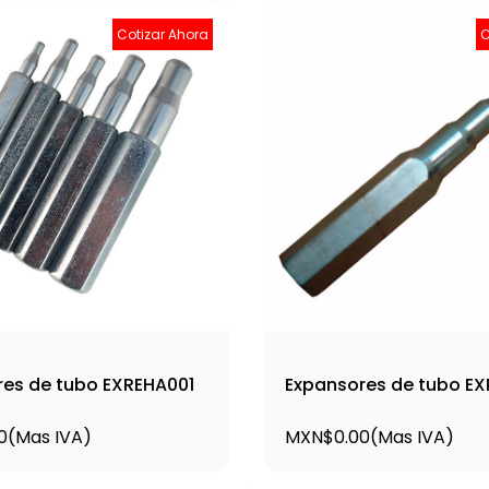
Cotizar Ahora
C
es de tubo EXREHA001
Expansores de tubo E
0
(Mas IVA)
MXN$0.00
(Mas IVA)