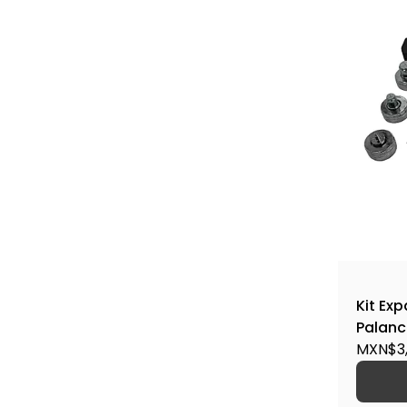
Kit Ex
Palanca
7/8", 1
MXN$3,