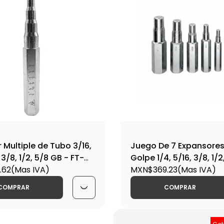
 Multiple de Tubo 3/16,
Juego De 7 Expansores
, 3/8, 1/2, 5/8 GB - FT-
Golpe 1/4, 5/16, 3/8, 1/2
.62
(Mas IVA)
7/8 - Ft-308
MXN$369.23
(Mas IVA)
COMPRAR
COMPRAR