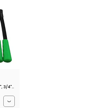
", 3/4",
1-1/2",