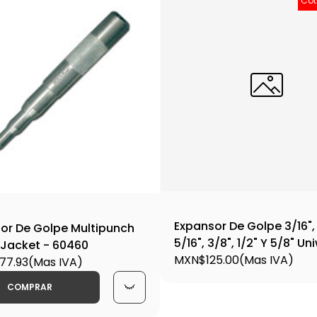
Cot
Expansor De Golpe 3/16", 
or De Golpe Multipunch
5/16", 3/8", 1/2" Y 5/8" Un
 Jacket - 60460
70006
MXN$125.00
(Mas IVA)
77.93
(Mas IVA)
COMPRAR