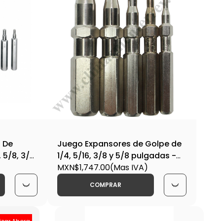
 De
Juego Expansores de Golpe de
, 5/8, 3/4,
1/4, 5/16, 3/8 y 5/8 pulgadas -
5576 - 60476
MXN$1,747.00
(Mas IVA)
COMPRAR