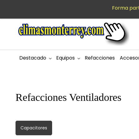
Saltar al
Forma part
MXN
contenido
principal
Destacado
Equipos
Refacciones
Accesor
Refacciones Ventiladores
Capacitores