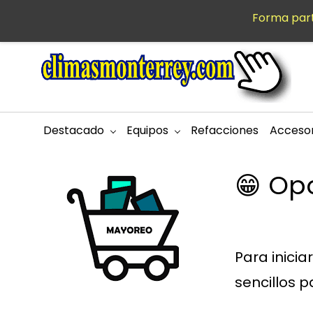
Saltar al
Forma part
MXN
contenido
principal
Destacado
Equipos
Refacciones
Accesor
😁 Op
Para inicia
sencillos p