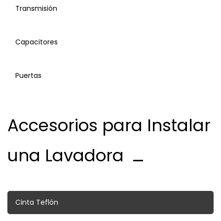
Transmisión
Switch de Puerta
Capacitores
Switch de Seguridad
Puertas
Timer
Accesorios para Instalar
Tina y Accesorios
Transmisión
una Lavadora
Capacitores Plásticos
Cinta Teflón