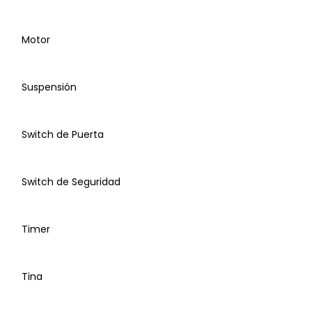
Banda
Motor
Bomba Desagüe
Suspensión
Cloutch
Switch de Puerta
Electroválvula
Switch de Seguridad
Flecha Centrifuga
Timer
Motor
Tina
Suspensión