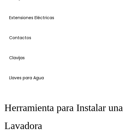
Extensiones Eléctricas
Bases
Contactos
Clavijas
Regulador de Voltaje
Manguera Lavadora
Llaves para Agua
Extensión Eléctrica
Herramienta para Instalar una
Contactos
Lavadora