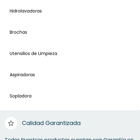
Hidrolavadoras
Brochas
Atomizadores y Aspersores
Utensilios de Limpieza
Caja para Limpieza
Aspiradoras
Desarmadores, estrella, planos, caja, juego de
puntas
Sopladora
Hidrolavadoras
Calidad Garantizada
Brochas
Todos Nuestros productos cuentan con Garantía en