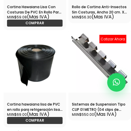
Cortina Hawaiana Lisa Con
Rollo de Cortina Anti-Insectos
Costuras De PVC En Rollo Para
Sin Costuras, Ancho 20 cm. X
(Mas IVA)
(Mas IVA)
MXN$59.08
MXN$56.30
Refrigeración Ancho 200mm,
Espesor 0.2 cm. X Largo 50 m.-
Espesor 2mm, Largo 50Mts, (6
RLCTHW007 Precio por Metro
COMPRAR
Tiras Equivalen a 1Mts De
(06 tiras equivalen a 01 metro
Ancho) - RLCTHW002
de ancho) - RLCTHW007
Cotizar Ahora
Cortina hawaiana lisa de PVC
Sistemas de Suspension Tipo
en rollo para refrigeración lisa
CLIP 01 METRO (04 clips de
(Mas IVA)
(Mas IVA)
MXN$69.00
MXN$550.00
+ anti-luz para Soldadura
30cm) - 26-TRANS116
ancho: 200 mm; espesor: 2
COMPRAR
mm; largo: 50 m (06 tiras
equivales a 01 metro de