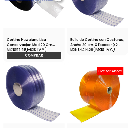
Cortina Hawaiana Lisa
Rollo de Cortina con Costuras,
Conservacion Med 20 Cm
Ancho 20 cm. X Espesor 0.2
(Mas IVA)
(Mas IVA)
MXN$57.51
MXN$4,214.28
Ancho, 2 Mm Rollo 50 Mts
cm. X Largo 90 m. (06 tiras
Venta por Metro (06 tiras
equivalen a 01 metro de
COMPRAR
equivalen a 01 metro de
ancho) - RLCTHW013
ancho) - GP850L
Cotizar Ahora