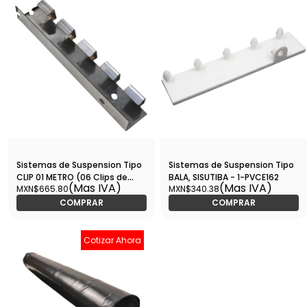
ancho) - RLCTHW008
Sistemas de Suspension Tipo
Sistemas de Suspension Tipo
CLIP 01 METRO (06 Clips de
BALA, SISUTIBA - 1-PVCE162
(Mas IVA)
(Mas IVA)
MXN$665.80
MXN$340.38
20cm) - 26-TRANS115
COMPRAR
COMPRAR
Cotizar Ahora