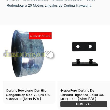
Redondear a 20 Metros Lineales de Cortina Hawaiana.
Cotizar Ahora
Cortina Hawaiana Con Hilo
Grapa Para Cortina De
Congelacion Med. 20 Cm X 2
Camara Frigorifica, Bolsa Con
(Mas IVA)
(Mas IVA)
MXN$59.38
MXN$187.30
Mm X 50 Mts VENTA POR
10 Pzs - GPCTCF001
METRO - GP850H
COMPRAR