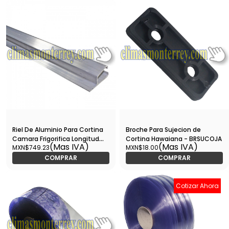
Riel De Aluminio Para Cortina
Broche Para Sujecion de
Camara Frigorifica Longitud
Cortina Hawaiana - BRSUCOJA
(Mas IVA)
(Mas IVA)
MXN$749.23
MXN$18.00
3.05mts - RISUCOJA3M
COMPRAR
COMPRAR
Cotizar Ahora