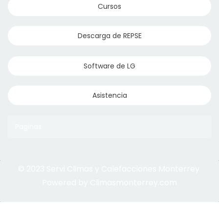
Cursos
Cinta de Aislar
Descarga de REPSE
Software de LG
Asistencia
Ci Mastic
Paginas
© 2023 Servi Climas y Calefacciones Monterrey
Aqua Aero
Powered by Climasmonterrey.com
Ice Frost