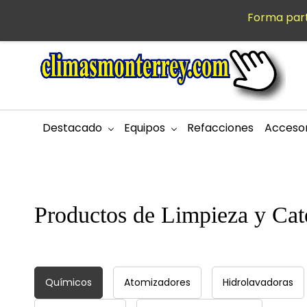
Saltar al
Forma part
MXN
contenido
principal
Destacado
Equipos
Refacciones
Accesor
Productos de Limpieza y Cat
Químicos
Atomizadores
Hidrolavadoras