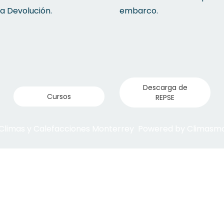
la Devolución.
embarco.
Descarga de
Cursos
REPSE
 Climas y Calefacciones Monterrey Powered by Climas