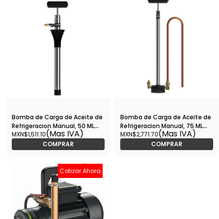
Bomba de Carga de Aceite de
Bomba de Carga de Aceite de
Refrigeracion Manual, 50 ML
Refrigeracion Manual, 75 ML
(Mas IVA)
(Mas IVA)
MXN$1,511.10
MXN$2,771.70
por Carrera, 145 PSI - WIP-R1
por carrera, 218 PSI - WIP-R2
COMPRAR
COMPRAR
Cotizar Ahora