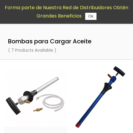
Saltar al
Forma parte de Nuestra Red de Distribuidores Obtén
contenido
Grandes Beneficios
principal
Ok
Bombas para Cargar Aceite
( 7 Products Available )