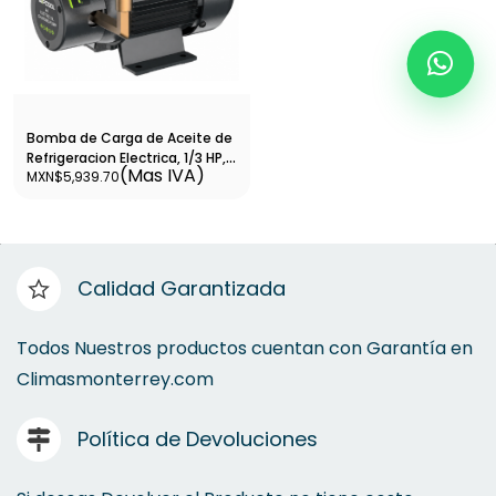
Bomba de Carga de Aceite de
Refrigeracion Electrica, 1/3 HP,
(Mas IVA)
MXN$5,939.70
150 LPH, 120 V/60 HZ. - WIP-R4
Calidad Garantizada
Todos Nuestros productos cuentan con Garantía en
Climasmonterrey.com
Política de Devoluciones