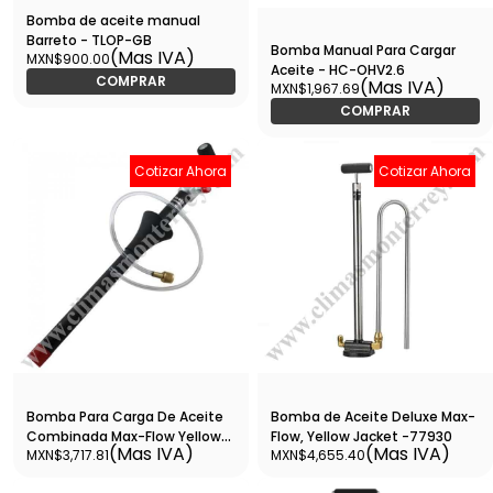
Bomba de aceite manual
Barreto - TLOP-GB
Bomba Manual Para Cargar
(Mas IVA)
MXN$900.00
Aceite - HC-OHV2.6
COMPRAR
(Mas IVA)
MXN$1,967.69
COMPRAR
Cotizar Ahora
Cotizar Ahora
Bomba Para Carga De Aceite
Bomba de Aceite Deluxe Max-
Combinada Max-Flow Yellow
Flow, Yellow Jacket -77930
(Mas IVA)
(Mas IVA)
MXN$3,717.81
MXN$4,655.40
Jacket - 77940