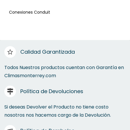
Conexiones Conduit
Conexión PP
Refrigeración
Conexión PPR
Calidad Garantizada
Conexiones PVC
Todos Nuestros productos cuentan con Garantía en
Climasmonterrey.com
Conexiones de Retención
Política de Devoluciones
Conexiones Conduit
Si deseas Devolver el Producto no tiene costo
nosotros nos hacemos cargo de la Devolución.
Cobre-Aluminio