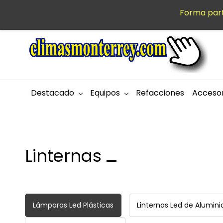
Saltar al
Forma part
MXN
contenido
principal
Destacado
Equipos
Refacciones
Accesor
Linternas
Lámparas Led Plásticas
Linternas Led de Alumini