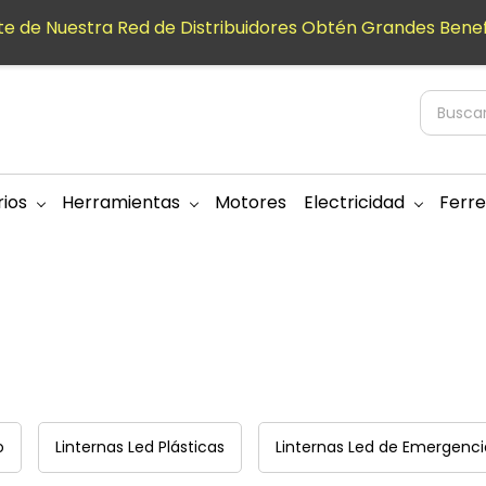
e de Nuestra Red de Distribuidores Obtén Grandes Benef
ios
Herramientas
Motores
Electricidad
Ferre
o
Linternas Led Plásticas
Linternas Led de Emergenci