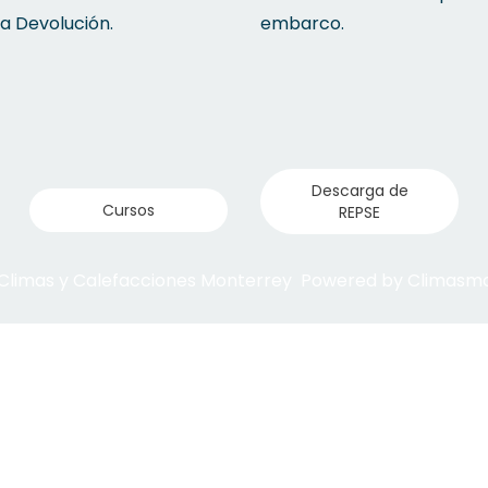
la Devolución.
embarco.
Descarga de
Cursos
REPSE
 Climas y Calefacciones Monterrey Powered by Climas