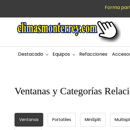
Saltar al
Forma part
MXN
contenido
principal
Destacado
Equipos
Refacciones
Accesor
Ventanas y Categorías Relac
Ventanas
Portatiles
MiniSplit
Multispl