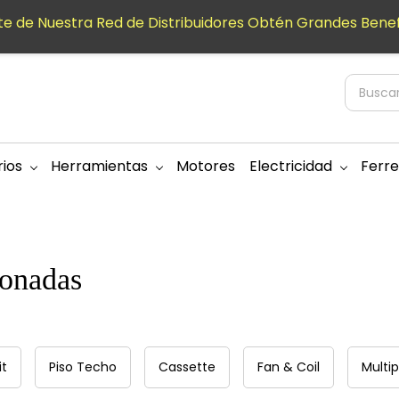
e de Nuestra Red de Distribuidores Obtén Grandes Benef
ios
Herramientas
Motores
Electricidad
Ferre
ionadas
it
Piso Techo
Cassette
Fan & Coil
Multip