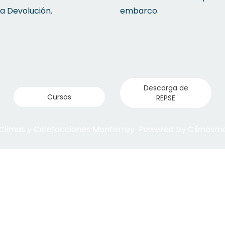
la Devolución.
embarco.
Descarga de
Cursos
REPSE
 Climas y Calefacciones Monterrey Powered by Climas