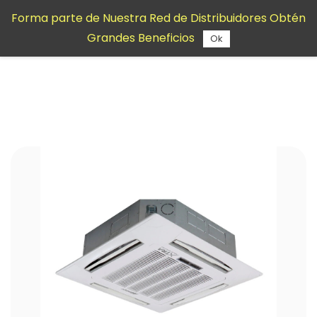
Saltar al
Forma parte de Nuestra Red de Distribuidores Obtén
contenido
Grandes Beneficios
principal
Ok