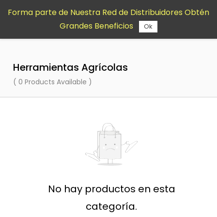
Saltar al
Forma parte de Nuestra Red de Distribuidores Obtén
contenido
Grandes Beneficios
principal
Ok
Herramientas Agrícolas
( 0 Products Available )
No hay productos en esta
categoría.