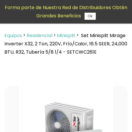
Saltar al
Forma parte de Nuestra Red de Distribuidores Obtén
contenido
Grandes Beneficios
principal
Ok
Equipos
Residencial
Minisplit
Set Minisplit Mirage
Inverter X32, 2 Ton, 220V, Frío/Calor, 16.5 SEER, 24,000
BTU, R32, Tubería 5/8 1/4 - SETCWC261E