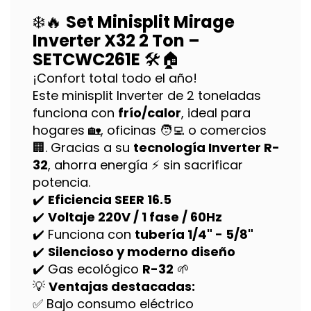
❄️🔥
Set Minisplit Mirage
Inverter X32 2 Ton –
SETCWC261E
🛠️🏠
¡Confort total todo el año!
Este minisplit Inverter de 2 toneladas
funciona con
frío/calor
, ideal para
hogares 🏡, oficinas 🧑‍💻 o comercios
🏢. Gracias a su
tecnología Inverter R-
32
, ahorra energía ⚡ sin sacrificar
potencia.
✔️
Eficiencia SEER 16.5
✔️
Voltaje 220V / 1 fase / 60Hz
✔️ Funciona con
tubería 1/4" - 5/8"
✔️
Silencioso y moderno diseño
✔️ Gas ecológico
R-32
🌱
💡
Ventajas destacadas:
✅ Bajo consumo eléctrico