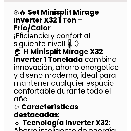
❄️🔥
Set Minisplit Mirage
Inverter X32 1 Ton –
Frío/Calor
¡Eficiencia y confort al
siguiente nivel! 🌡️💨
🏠 El
Minisplit Mirage X32
Inverter 1 Tonelada
combina
innovación, ahorro energético
y diseño moderno, ideal para
mantener cualquier espacio
confortable durante todo el
año.
✨
Características
destacadas
:
🔹
Tecnología Inverter X32
:
Ahorro inteligente de energía