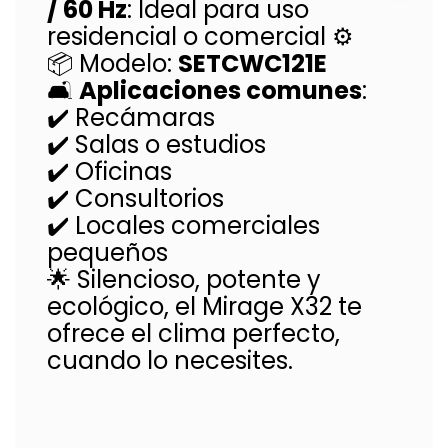
/ 60 Hz
: Ideal para uso
residencial o comercial ⚙️
📦 Modelo:
SETCWC121E
🛋️
Aplicaciones comunes
:
✔️ Recámaras
✔️ Salas o estudios
✔️ Oficinas
✔️ Consultorios
✔️ Locales comerciales
pequeños
🌟 Silencioso, potente y
ecológico, el Mirage X32 te
ofrece el clima perfecto,
cuando lo necesites.