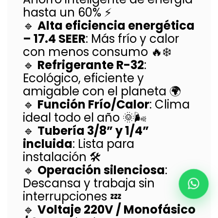
hasta un 60% ⚡
🔹
Alta eficiencia energética
– 17.4 SEER
: Más frío y calor
con menos consumo 🔥❄️
🔹
Refrigerante R-32
:
Ecológico, eficiente y
amigable con el planeta 🌍
🔹
Función Frío/Calor
: Clima
ideal todo el año 🌞🌬️
🔹
Tubería 3/8” y 1/4”
incluida
: Lista para
instalación 🛠️
🔹
Operación silenciosa
:
Descansa y trabaja sin
interrupciones 💤
🔹
Voltaje 220V / Monofásico