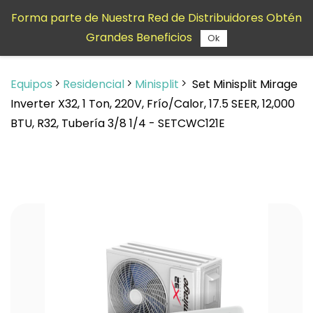
Saltar al
Forma parte de Nuestra Red de Distribuidores Obtén
contenido
Grandes Beneficios
principal
Ok
Equipos
Residencial
Minisplit
Set Minisplit Mirage
Inverter X32, 1 Ton, 220V, Frío/Calor, 17.5 SEER, 12,000
BTU, R32, Tubería 3/8 1/4 - SETCWC121E