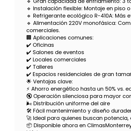
🔹 Gran capacidad de enfriamiento: 3 t
🔹 Instalación flexible: Montaje en piso
🔹 Refrigerante ecológico R-410A: Más e
🔹 Alimentación 220V monofásica: Compa
comerciales.
🏢 Aplicaciones comunes:
✔️ Oficinas
✔️ Salones de eventos
✔️ Locales comerciales
✔️ Talleres
✔️ Espacios residenciales de gran tam
🌟 Ventajas clave:
⚡ Ahorro energético hasta un 50% vs. e
🔇 Operación silenciosa para mayor co
🌬️ Distribución uniforme del aire
🛠️ Fácil mantenimiento y diseño durade
🚀 Ideal para quienes buscan potencia, e
📦 Disponible ahora en ClimasMonterre