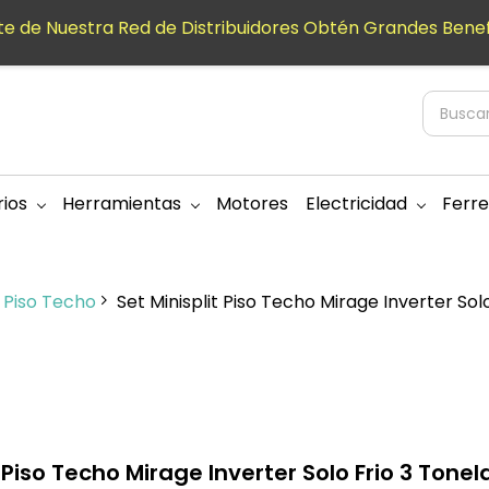
e de Nuestra Red de Distribuidores Obtén Grandes Benef
ios
Herramientas
Motores
Electricidad
Ferre
t Piso Techo
Set Minisplit Piso Techo Mirage Inverter So
t Piso Techo Mirage Inverter Solo Frio 3 To