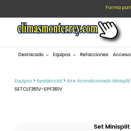
Saltar al
Forma part
MXN
contenido
principal
Destacado
Equipos
Refacciones
Accesor
Equipos
Residencial
Aire Acondicionado Minispli
SETCLF361V-EPF361V
Set Minispli