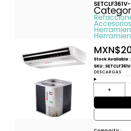
SETCLF361V-
Categor
Refaccion
Accesorios
Herramien
Herramien
MXN$20
Stock Available 
SKU : SETCLF361
DESCARGAS
Compartir :