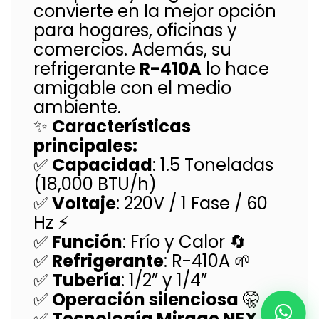
convierte en la mejor opción
para hogares, oficinas y
comercios. Además, su
refrigerante
R-410A
lo hace
amigable con el medio
ambiente.
✨
Características
principales:
✅
Capacidad
: 1.5 Toneladas
(18,000 BTU/h)
✅
Voltaje
: 220V / 1 Fase / 60
Hz ⚡
✅
Función
: Frío y Calor 🔄
✅
Refrigerante
: R-410A 🌱
✅
Tubería
: 1/2” y 1/4”
✅
Operación silenciosa
🤫
✅
Tecnología Mirage NEX