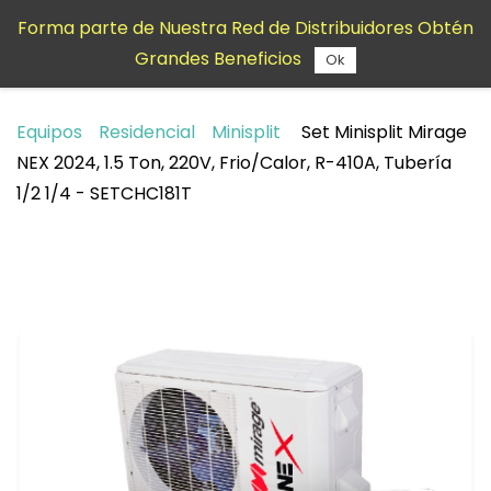
Saltar al
Forma parte de Nuestra Red de Distribuidores Obtén
contenido
Grandes Beneficios
principal
Ok
Equipos
Residencial
Minisplit
Set Minisplit Mirage
NEX 2024, 1.5 Ton, 220V, Frio/Calor, R-410A, Tubería
1/2 1/4 - SETCHC181T