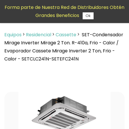
Saltar al
Forma parte de Nuestra Red de Distribuidores Obtén
contenido
Grandes Beneficios
principal
Ok
Equipos
Residencial
Cassette
SET-Condensador
Mirage Inverter Mirage 2 Ton. R-410a, Frio - Calor /
Evaporador Cassete Mirage Inverter 2 Ton, Frio -
Calor - SETCLC241N-SETEFC241N