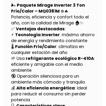
🌬️
Paquete Mirage Inverter 3 Ton
Frío/Calor – MQ0381M
❄️🔥
Potencia, eficiencia y confort todo el
año, con la calidad de Mirage 🏠✨
✅
Ventajas destacadas
:
⚡
Tecnología Inverter
: máximo ahorro
de energía y rendimiento constante
🌡️
Función Frío/Calor
: climatiza en
cualquier estación del año
🌱 Usa
refrigerante ecológico R-410A
:
eficiente y amigable con el medio
ambiente
🔇 Operación silenciosa para un
ambiente más cómodo y tranquilo
💰
Alta eficiencia energética
: ideal
para reducir el consumo sin perder
potencia
🔍
Características clave
: