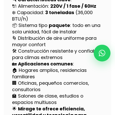
🔌 Alimentación:
220V / 1 fase / 60Hz
❄️ Capacidad:
3 toneladas
(36,000
BTU/h)
📦 Sistema tipo
paquete
: todo en una
sola unidad, fácil de instalar
🌀 Distribución de aire uniforme para
mayor confort
🛠️ Construcción resistente y confiable
para climas extremos
🏡
Aplicaciones comunes
:
🏠 Hogares amplios, residencias
familiares
🏢 Oficinas, pequeños comercios,
consultorios
🏫 Salones de clase, estudios o
espacios multiusos
🌟
Mirage te ofrece eficiencia,