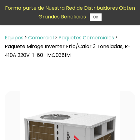
Saltar al
Forma parte de Nuestra Red de Distribuidores Obtén
contenido
Grandes Beneficios
principal
Ok
Equipos
Comercial
Paquetes Comerciales
Paquete Mirage Inverter Frío/Calor 3 Toneladas, R-
410A 220V-1-60- MQ0381M