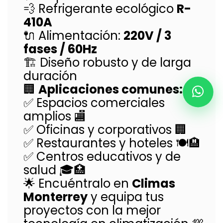
💨 Refrigerante ecológico
R-
410A
🔌 Alimentación:
220V / 3
fases / 60Hz
🏗️ Diseño robusto y de larga
duración
🏢
Aplicaciones comunes:
✅ Espacios comerciales
amplios 🏬
✅ Oficinas y corporativos 🏢
✅ Restaurantes y hoteles 🍽️🏨
✅ Centros educativos y de
salud 🎓🏥
🌟 Encuéntralo en
Climas
Monterrey
y equipa tus
proyectos con la mejor