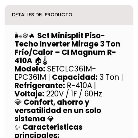
DETALLES DEL PRODUCTO
🌬️❄️🔥
Set Minisplit Piso-
Techo Inverter Mirage 3 Ton
Frío/Calor – CI Magnum R-
410A
🏠🌡️
Modelo:
SETCLC361M-
EPC361M |
Capacidad:
3 Ton |
Refrigerante:
R-410A |
Voltaje:
220V / 1F / 60Hz
💎
Confort, ahorro y
versatilidad en un solo
sistema
💎
✨
Características
principales: