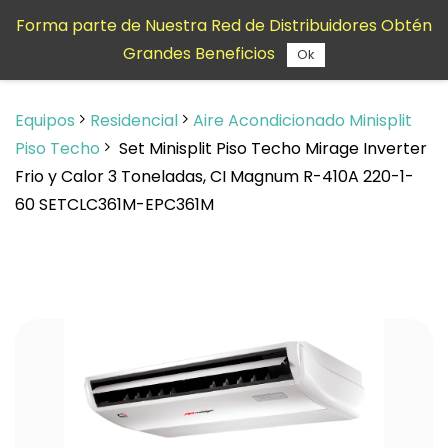
Saltar al
Forma parte de Nuestra Red de Distribuidores Obtén
contenido
Grandes Beneficios
principal
Ok
Equipos
Residencial
Aire Acondicionado Minisplit
Piso Techo
Set Minisplit Piso Techo Mirage Inverter
Frio y Calor 3 Toneladas, CI Magnum R-410A 220-1-
60 SETCLC361M-EPC361M