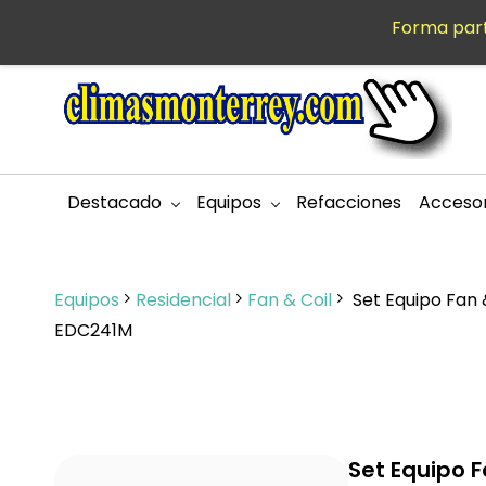
Saltar al
Forma part
MXN
contenido
principal
Destacado
Equipos
Refacciones
Accesor
Equipos
Residencial
Fan & Coil
Set Equipo Fan &
EDC241M
Set Equipo F