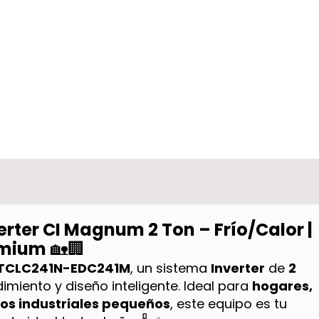
erter CI Magnum 2 Ton – Frío/Calor |
remium
🏡🏢
TCLC241N-EDC241M
, un sistema
Inverter
de
2
imiento y diseño inteligente. Ideal para
hogares,
ios industriales pequeños
, este equipo es tu