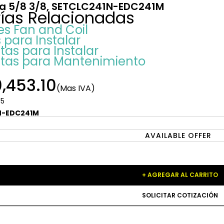
ía 5/8 3/8, SETCLC241N-EDC241M
ías Relacionadas
s Fan and Coil
 para Instalar
as para Instalar
tas para Mantenimiento
,453.10
(Mas IVA)
:
5
1N-EDC241M
AVAILABLE OFFER
+ AGREGAR AL CARRITO
SOLICITAR COTIZACIÓN