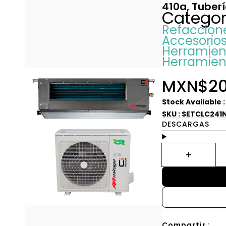
410a, Tuber
Categor
Refaccione
Accesorios
Herramient
Herramien
MXN$20
Stock Available 
SKU : SETCLC24
DESCARGAS
Compartir :