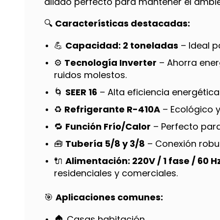
aliado perfecto para mantener el ambien
🔍
Características destacadas:
💪
Capacidad: 2 toneladas
– Ideal 
⚙️
Tecnología Inverter
– Ahorra ener
ruidos molestos.
🌀
SEER 16
– Alta eficiencia energética
♻️
Refrigerante R-410A
– Ecológico y
🔁
Función Frío/Calor
– Perfecto para
🧰
Tubería 5/8 y 3/8
– Conexión robus
🔌
Alimentación: 220V / 1 fase / 60 H
residenciales y comerciales.
🎯
Aplicaciones comunes:
🏠 Casas habitación