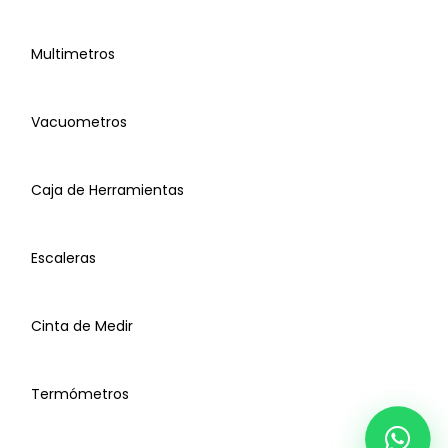
Bombas de Vacío
Multimetros
Recuperadoras de Gas
Vacuometros
Básculas
Caja de Herramientas
Manometros
Perica Torquímetro
Detectores de Fugas
Escaleras
Multimetros
Cinta de Medir
Vacuometros
Termómetros
Mangueras
Caja de Herramientas