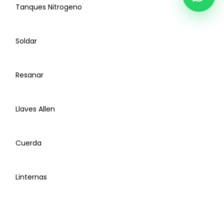
Tanques Nitrogeno
Escaleras
Soldar
Cinta de Medir
Resanar
Termómetros Laser
Llaves Allen
Accesorios Manifold
Porta Herramienta
Tanque Nitrogeno
Cuerda
Sujetadores
Equipo Oxicorte - Oxiacetileno
Linternas
Cuñas
Termómetros de Bolsillo