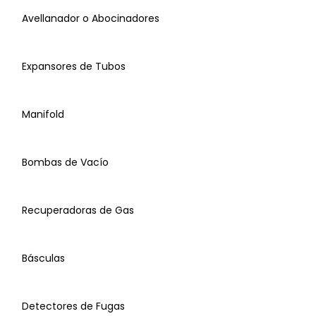
NIvel
Avellanador o Abocinadores
Mazo
Expansores de Tubos
Corta Tubos
Manifold
Pinzas Eléctricas, Punta, Mecánicas, corte
Dobla Tubos
Bombas de Vacío
Avellanador o Abocinadores
Recuperadoras de Gas
Cincel
Expansor de Tubos
Básculas
cuchillas para cortadores de tubos
Manifold
Porta Herramienta
Detectores de Fugas