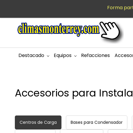
Saltar al
Forma part
MXN
contenido
principal
Destacado
Equipos
Refacciones
Accesor
Accesorios para Instal
Centros de Carga
Bases para Condensador