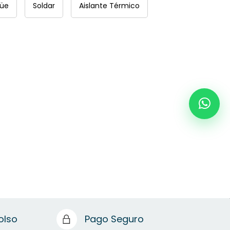
üe
Soldar
Aislante Térmico
olso
Pago Seguro