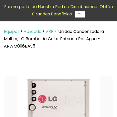
Saltar al
Forma parte de Nuestra Red de Distribuidores Obtén
contenido
Grandes Beneficios
principal
Ok
Equipos
Aplicado
VRF
Unidad Condensadora
Multi V, LG Bomba de Calor Enfriado Por Agua -
ARWM096BAS5