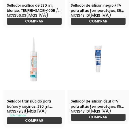
Sellador acrílico de 280 ml,
Sellador de silicón negro RTV
blanco, TRUPER-SACRI-100B /
para altas temperaturas, 85
(Mas IVA)
(Mas IVA)
MXN$56.03
MXN$43.10
18570
g-ALTE-N / 17567
COMPRAR
COMPRAR
Sellador translúcido para
Sellador de silicón azul RTV
baños y cocinas, 280 ml,
para altas temperaturas, 85
(Mas IVA)
(Mas IVA)
MXN$79.31
MXN$43.10
Truper-SIL-100BCT / 18565
g-ALTE-A / 17568
5% menos
COMPRAR
COMPRAR