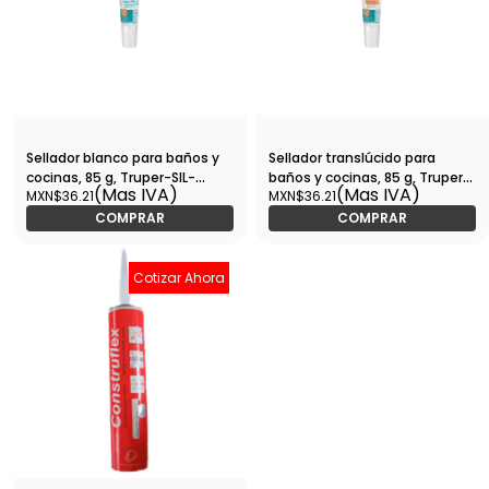
Sellador blanco para baños y
Sellador translúcido para
cocinas, 85 g, Truper-SIL-
baños y cocinas, 85 g, Truper-
(Mas IVA)
(Mas IVA)
MXN$36.21
MXN$36.21
85BCB / 18568
SIL-85BCT / 18567
COMPRAR
COMPRAR
Cotizar Ahora