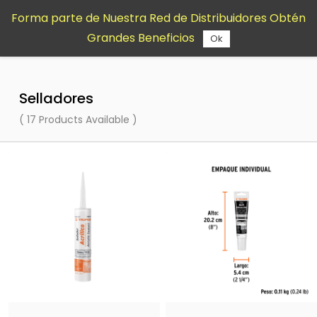
Saltar al
Forma parte de Nuestra Red de Distribuidores Obtén
contenido
Grandes Beneficios
principal
Ok
Selladores
( 17 Products Available )