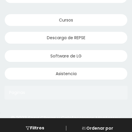
Cursos
Descarga de REPSE
Software de LG
Asistencia
Paginas
© 2023 Servi Climas y Calefacciones Monterrey
Aqua Aero
Powered by Climasmonterrey.com
Filtros
Ordenar por