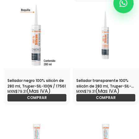
Sellador negro 100% silicón de
Sellador transparente 100%
280 ml, Truper-SIL-100N / 17561
silicón de 280 ml, Truper-SIL-
(Mas IVA)
(Mas IVA)
MXN$79.31
MXN$79.31
100T / 17559
COMPRAR
COMPRAR