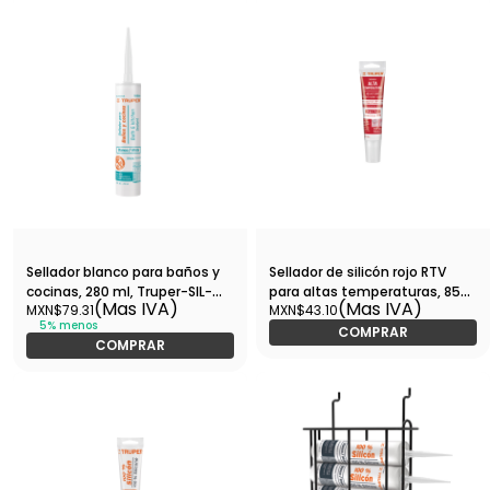
Sellador blanco para baños y
Sellador de silicón rojo RTV
cocinas, 280 ml, Truper-SIL-
para altas temperaturas, 85
(Mas IVA)
(Mas IVA)
MXN$79.31
MXN$43.10
100BCB / 18566
g-ALTE-R / 17566
5% menos
COMPRAR
COMPRAR