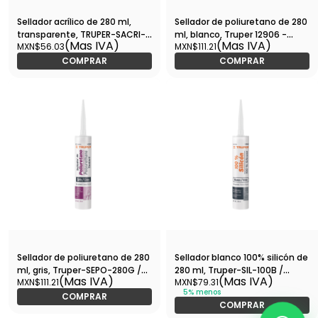
Sellador acrílico de 280 ml,
Sellador de poliuretano de 280
transparente, TRUPER-SACRI-
ml, blanco, Truper 12906 -
(Mas IVA)
(Mas IVA)
MXN$56.03
MXN$111.21
100T / 18569
SEPO-280B
COMPRAR
COMPRAR
Sellador de poliuretano de 280
Sellador blanco 100% silicón de
ml, gris, Truper-SEPO-280G /
280 ml, Truper-SIL-100B /
(Mas IVA)
(Mas IVA)
MXN$111.21
MXN$79.31
12905
17560
5% menos
COMPRAR
COMPRAR