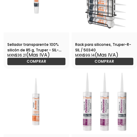
Sellador transparente 100%
Rack para silicones, Truper-R-
silicón de 85 g, Truper - SIL-
SIL / 50340
(Mas IVA)
(Mas IVA)
MXN$36.21
MXN$99.14
85T / 17562
COMPRAR
COMPRAR