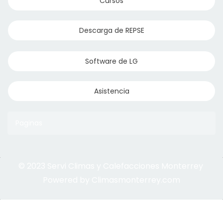
Cursos
Descarga de REPSE
Software de LG
Asistencia
Paginas
© 2023 Servi Climas y Calefacciones Monterrey
Aqua Aero
Powered by Climasmonterrey.com
Ice Frost