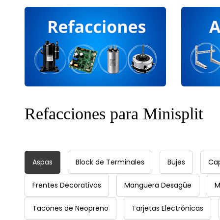
​Refacciones para Minisplit
Aspas
Block de Terminales
Bujes
Cap
Frentes Decorativos
Manguera Desagüe
M
Tacones de Neopreno
Tarjetas Electrónicas