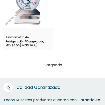
Termómetro de
Refrigeración/Congelador,
(Mas IVA)
MXN$0.00
-20º a 80º F (-30º a 30º C) 2 F/1
C por Division, para Colgar o
Sostener - 14180
Cargando…
Calidad Garantizada
Todos Nuestros productos cuentan con Garantía en