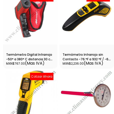
Termómetro Digital Infrarrojo
Termómetro Infrarrojo sin
-50° a 380° C distancia 30 c
Contacto -76 °F a 932 °F / -60
(Mas IVA)
(Mas IVA)
MXN$767.00
MXN$2,236.00
C/F - Mirage - MTI380C
°C a 500 °C - CPS - TMINI12
Cotizar Ahora