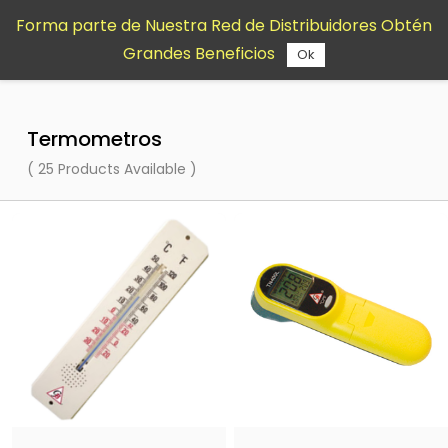
Saltar al
Forma parte de Nuestra Red de Distribuidores Obtén
contenido
Grandes Beneficios
principal
Ok
Termometros
( 25 Products Available )