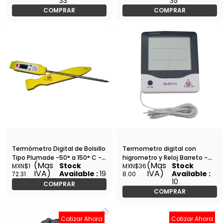
33
35
COMPRAR
COMPRAR
Termómetro Digital de Bolsillo
Termometro digital con
Tipo Plumade -50° a 150° C -
higrometro y Reloj Barreto -
(Mas
(Mas
Stock
Stock
MXN$1
MXN$36
Barreto - DGT-1415P
TM-BT3-H2
IVA)
IVA)
Available :
19
Available :
72.31
8.00
10
COMPRAR
COMPRAR
Cotizar Ahora
Cotizar Ahora