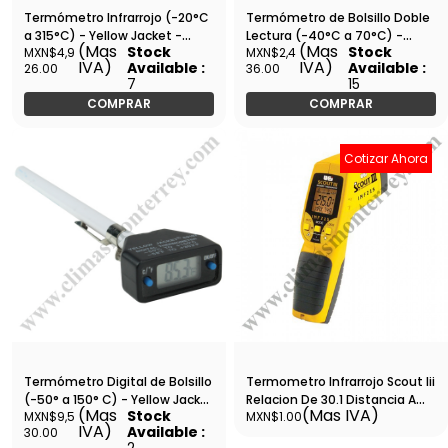
Termómetro Infrarrojo (-20°C
Termómetro de Bolsillo Doble
a 315°C) - Yellow Jacket -
Lectura (-40°C a 70°C) -
(Mas
(Mas
Stock
Stock
MXN$4,9
MXN$2,4
69240
Yellow Jacket - 69255
IVA)
IVA)
Available :
Available :
26.00
36.00
7
15
COMPRAR
COMPRAR
Cotizar Ahora
Termómetro Digital de Bolsillo
Termometro Infrarrojo Scout Iii
(-50° a 150° C) - Yellow Jacket
Relacion De 30.1 Distancia A
(Mas
(Mas IVA)
Stock
MXN$9,5
MXN$1.00
- 69250
Punto De Medicion -76 A 1400
IVA)
Available :
30.00
F - Inf215
2