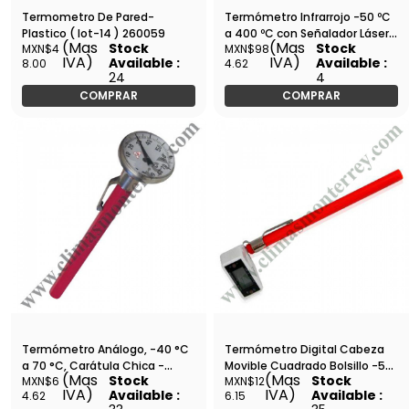
Termometro De Pared-
Termómetro Infrarrojo -50 ºC
Plastico ( Iot-14 ) 260059
a 400 ºC con Señalador Láser -
(Mas
(Mas
Stock
Stock
MXN$4
MXN$98
Barreto - TN-400L
IVA)
IVA)
Available :
Available :
8.00
4.62
24
4
COMPRAR
COMPRAR
Termómetro Análogo, -40 °C
Termómetro Digital Cabeza
a 70 °C, Carátula Chica -
Movible Cuadrado Bolsillo -50°
(Mas
(Mas
Stock
Stock
MXN$6
MXN$12
Barreto - MT-3
a 150° C - Barreto - DGT-1415A
IVA)
IVA)
Available :
Available :
4.62
6.15