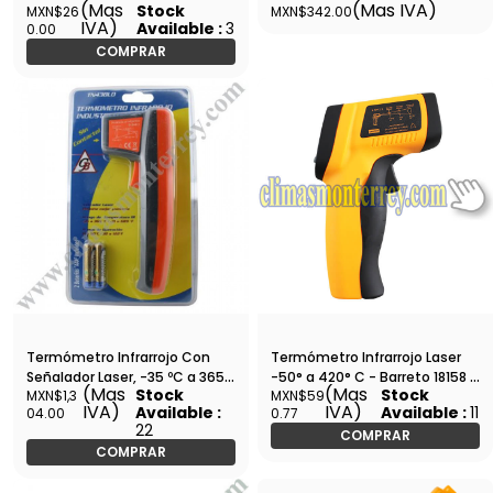
(Mas
(Mas IVA)
Stock
MXN$26
MXN$342.00
70 ºC Barreto - TM-975
Higrometro Barreto - TM-977H
IVA)
Available :
3
0.00
-
COMPRAR
Termómetro Infrarrojo Con
Termómetro Infrarrojo Laser
Señalador Laser, -35 ºC a 365
-50° a 420° C - Barreto 18158 -
(Mas
(Mas
Stock
Stock
MXN$1,3
MXN$59
ºC - Barreto - TN438L0
TN300YO
IVA)
IVA)
Available :
Available :
11
04.00
0.77
22
COMPRAR
COMPRAR