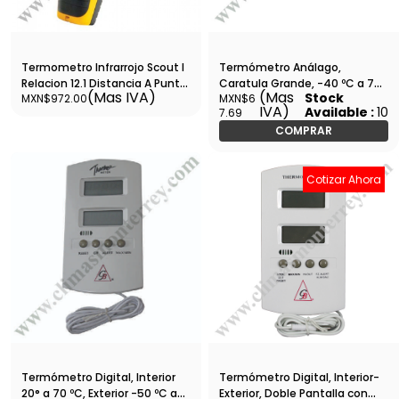
Termometro Infrarrojo Scout I
Termómetro Análago,
Relacion 12.1 Distancia A Punto
Caratula Grande, -40 ºC a 70
(Mas IVA)
(Mas
Stock
MXN$972.00
MXN$6
De Medicion -40 A 788 F Auto
ºC - Barreto - MT-1
IVA)
Available :
10
7.69
Apagado - Inf155
COMPRAR
Cotizar Ahora
Termómetro Digital, Interior
Termómetro Digital, Interior-
20° a 70 ºC, Exterior -50 ºC a
Exterior, Doble Pantalla con