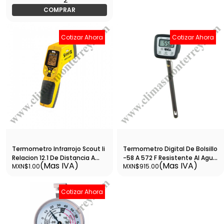
COMPRAR
Cotizar Ahora
Cotizar Ahora
Termometro Infrarrojo Scout Ii
Termometro Digital De Bolsillo
Relacion 12.1 De Distancia A
-58 A 572 F Resistente Al Agua
(Mas IVA)
(Mas IVA)
MXN$1.00
MXN$915.00
Punto De Medicion -76 A 932 F
Auto Apagado - 550B
Auto Apagado - Inf185
Cotizar Ahora