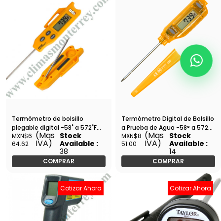
Termómetro de bolsillo
Termómetro Digital de Bolsillo
plegable digital -58˚ a 572˚F
a Prueba de Agua -58° a 572°
(Mas
(Mas
Stock
Stock
MXN$6
MXN$8
(-50˚ a 300˚C) - UEI - PDT650
F Auto Apagado - UEI - PDT550
IVA)
IVA)
Available :
Available :
64.62
51.00
38
14
COMPRAR
COMPRAR
Cotizar Ahora
Cotizar Ahora