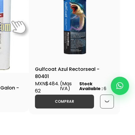
Gulfcoat Azul Rectorseal -
80401
MXN$484.
(Mas
Stock
 Galon -
IVA)
Available :
6
62
COMPRAR
)