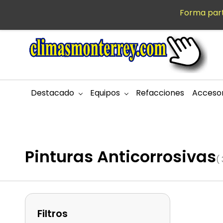
Saltar al
Forma part
MXN
contenido
principal
Destacado
Equipos
Refacciones
Accesor
Pinturas Anticorrosivas
(
Filtros