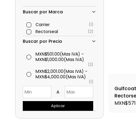
Buscar por Marca
Carrier
(1)
Rectorseal
(2)
Buscar por Precio
MXN$501.00
(Mas IVA)
-
MXN$1,000.00
(Mas IVA)
(2)
MXN$2,001.00
(Mas IVA)
-
MXN$4,000.00
(Mas IVA)
(1)
Gulfcoa
A
Rectorsea
72000
MXN$571
Aplicar