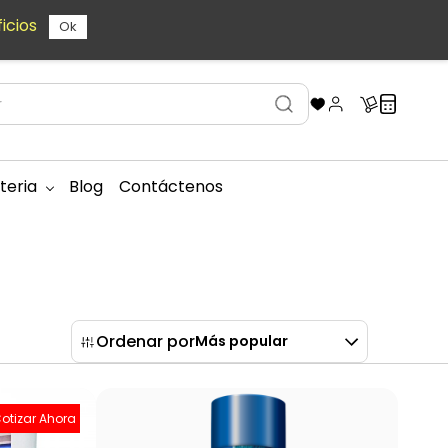
icios
Ok
teria
Blog
Contáctenos
Ordenar por
Más popular
otizar Ahora