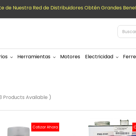
e de Nuestra Red de Distribuidores Obtén Grandes Benef
ios
Herramientas
Motores
Electricidad
Ferre
 3 Products Available )
Cotizar Ahora
C