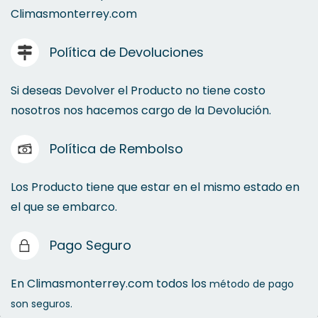
Climasmonterrey.com
Recuperadoras de Gas
Política de Devoluciones
Mangueras Manifold
Bombas de Vacío
Si deseas Devolver el Producto no tiene costo
nosotros nos hacemos cargo de la Devolución.
Política de Rembolso
Aceite
Los Producto tiene que estar en el mismo estado en
el que se embarco.
Pago Seguro
Manómetros
Vacuómetros
En Climasmonterrey.com todos los
método de pago
son seguros.