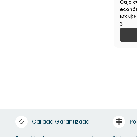
Caja c
econó
3X3E /
MXN$6
3
Calidad Garantizada
Po