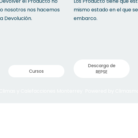
 Devolver el Producto no
Los Producto tiene que est
to nosotros nos hacemos
mismo estado en el que se
la Devolución.
embarco.
Descarga de
Cursos
REPSE
 Climas y Calefacciones Monterrey Powered by Climas