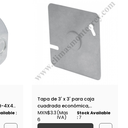
Tapa de 3' x 3' para caja
CH-4X4O
cuadrada económica,
VOLTECK-TACH-3X3 / 45010
MXN$3.3
(Mas
ilable :
Stock Available
IVA)
:
7
6