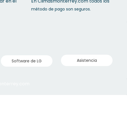
ar en el
En Climasmonterrey.com todos los
método de pago son seguros.
Asistencia
Software de LG
monterrey.com