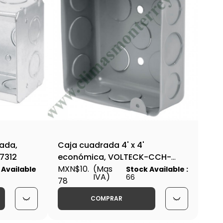
zada,
Caja cuadrada 4' x 4'
7312
económica, VOLTECK-CCH-
4X4E / 45007
MXN$10.
(Mas
 Available
Stock Available :
IVA)
66
78
COMPRAR