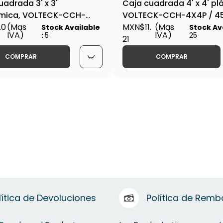
uadrada 3' x 3'
Caja cuadrada 4' x 4' plá
mica, VOLTECK-CCH-
VOLTECK-CCH-4X4P / 4
 45008
.0
(Mas
MXN$11.
(Mas
Stock Available
Stock Ava
IVA)
IVA)
:
5
25
21
COMPRAR
COMPRAR
lítica de Devoluciones
Política de Remb