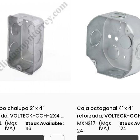
po chalupa 2' x 4'
Caja octagonal 4' x 4'
ada, VOLTECK-CCH-2X4 /
reforzada, VOLTECK-C
.
(Mas
/ 46322
MXN$17.
(Mas
Stock Available :
Stock Ava
IVA)
IVA)
46
124
24