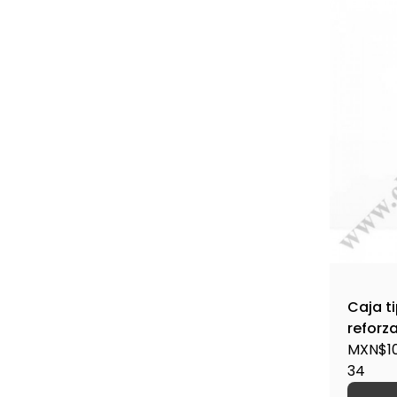
Caja ti
reforz
46320
MXN$10
34