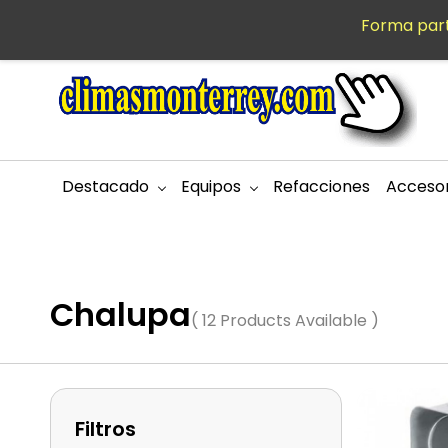
Saltar al
Forma part
MXN
contenido
principal
Destacado
Equipos
Refacciones
Accesor
Chalupa
( 12 Products Available )
Filtros