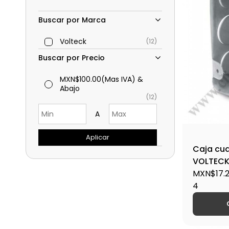
Buscar por Marca
Volteck
(12)
Buscar por Precio
MXN$100.00
(Mas IVA)
&
Abajo
(12)
A
Aplicar
Caja cua
VOLTECK
MXN$17.
4