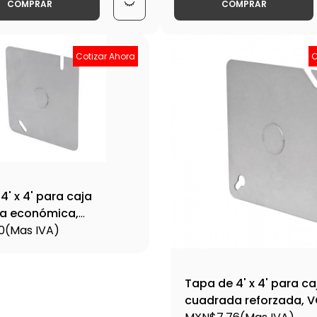
COMPRAR
COMPRAR
Cotizar Ahora
C
4' x 4' para caja
a económica,
-TACH-4X4 / 45009
0
(Mas IVA)
Tapa de 4' x 4' para ca
cuadrada reforzada, 