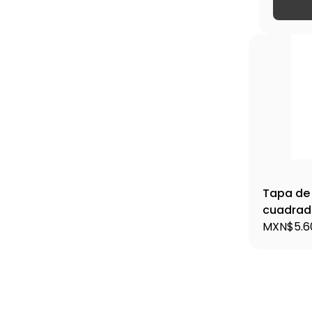
Tapa de 
cuadrad
VOLTECK
MXN$5.6