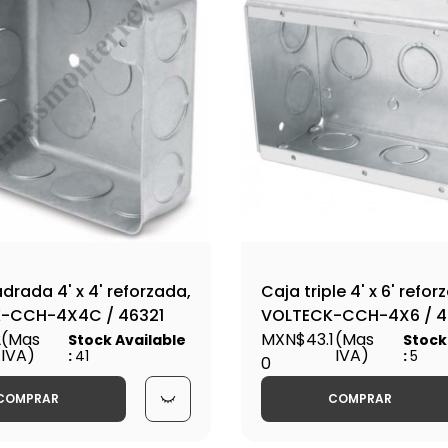
drada 4' x 4' reforzada,
Caja triple 4' x 6' refor
-CCH-4X4C / 46321
VOLTECK-CCH-4X6 / 4
2
(Mas
MXN$43.1
(Mas
Stock Available
Stock
IVA)
IVA)
:
41
:
5
0
COMPRAR
COMPRAR