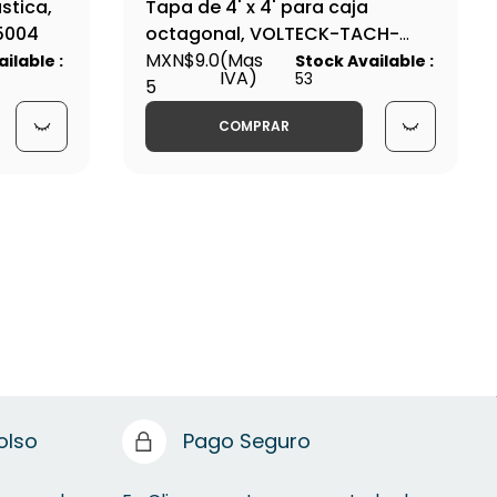
stica,
Tapa de 4' x 4' para caja
5004
octagonal, VOLTECK-TACH-
4x4O / 46331
MXN$9.0
(Mas
ilable :
Stock Available :
IVA)
53
5
COMPRAR
olso
Pago Seguro