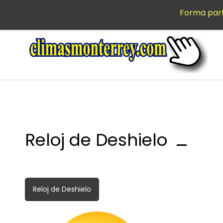
Saltar al
Forma part
MXN
contenido
principal
Reloj de Deshielo
Reloj de Deshielo