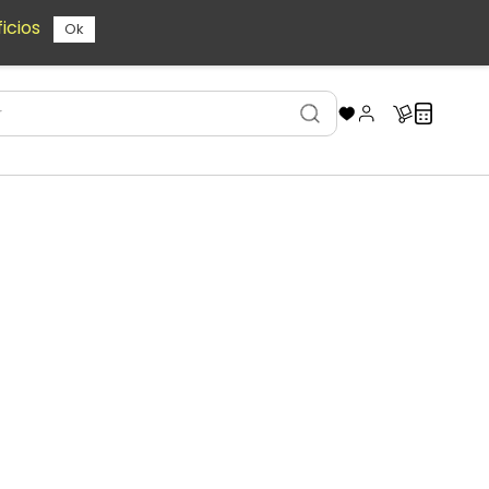
icios
Ok