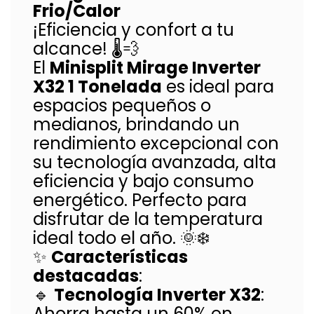
Frio/Calor
¡Eficiencia y confort a tu
alcance! 🌡️💨
El
Minisplit Mirage Inverter
X32 1 Tonelada
es ideal para
espacios pequeños o
medianos, brindando un
rendimiento excepcional con
su tecnología avanzada, alta
eficiencia y bajo consumo
energético. Perfecto para
disfrutar de la temperatura
ideal todo el año. 🌞❄️
✨
Características
destacadas
:
🔹
Tecnología Inverter X32
:
Ahorra hasta un 60% en