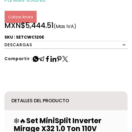
Cotizar Ahora
MXN$5,444.51
(Mas IVA)
SKU : SETCWC120E
DESCARGAS
Compartir :
DETALLES DEL PRODUCTO
❄️🔥
Set MiniSplit Inverter
Mirage X32 1.0 Ton 110V