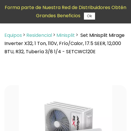
Saltar al
Forma parte de Nuestra Red de Distribuidores Obtén
contenido
Grandes Beneficios
principal
Ok
Equipos
Residencial
Minisplit
Set Minisplit Mirage
Inverter X32, 1 Ton, 110V, Frío/Calor, 17.5 SEER, 12,000
BTU, R32, Tubería 3/8 1/4 - SETCWC120E