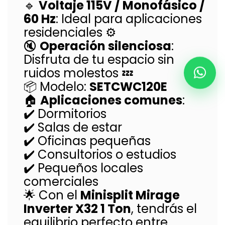
🔹
Voltaje 115V / Monofásico /
60 Hz
: Ideal para aplicaciones
residenciales ⚙️
🔇
Operación silenciosa
:
Disfruta de tu espacio sin
ruidos molestos 💤
📦 Modelo:
SETCWC120E
🏠
Aplicaciones comunes
:
✔️ Dormitorios
✔️ Salas de estar
✔️ Oficinas pequeñas
✔️ Consultorios o estudios
✔️ Pequeños locales
comerciales
🌟 Con el
Minisplit Mirage
Inverter X32 1 Ton
, tendrás el
equilibrio perfecto entre