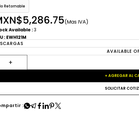
No Retornable
MXN$5,286.75
(Mas IVA)
ock Available :
3
U : EWH121M
ESCARGAS
AVAILABLE O
+ AGREGAR AL C
SOLICITAR COTI
mpartir :