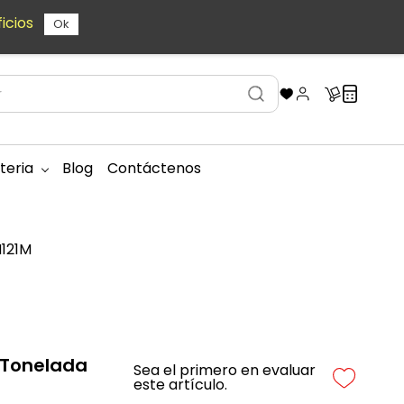
icios
Ok
teria
Blog
Contáctenos
H121M
1 Tonelada
Sea el primero en evaluar
este artículo.