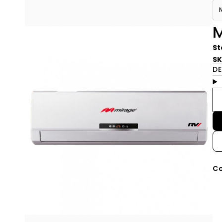
St
SK
D
Co