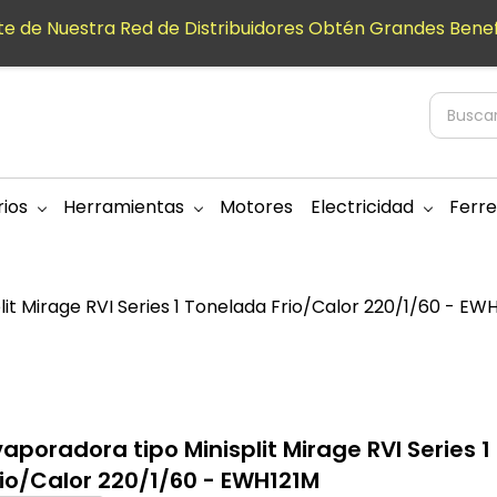
e de Nuestra Red de Distribuidores Obtén Grandes Benef
ios
Herramientas
Motores
Electricidad
Ferre
it Mirage RVI Series 1 Tonelada Frio/Calor 220/1/60 - EW
vaporadora tipo Minisplit Mirage RVI Series 
rio/Calor 220/1/60 - EWH121M